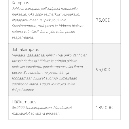
Kampaus
Juhlava kampaus polkka/pitkä mittaiselle
hiukselle, joka sopii esimerkiksi kuvauksiin,
75,00€
iltatapahtumaan tai pikkujouluihin.
Suosittelemme, että peset ja föönaat hiukset
kotona valmiiksi! Voit myös valita pesun
lisäpalveluna.
Juhlakampaus
Vieraaksi gaalaan tai juhliin? Vai onko Vanhojen
tanssit tiedossa? Pitkille ja erittäin pitkille
hiuksille tarkoitettu juhlakampaus aika ilman
95,00€
pesua. Suosittelemme pesemään ja
föönaamaan hiukset suoriksi viimeistään
edellisenä iltana. Pesun voit myös valita
lisäpalveluna!
Hääkampaus
189,00€
Sisältää koekampauksen. Mahdolliset
matkakulut sovittava erikseen.