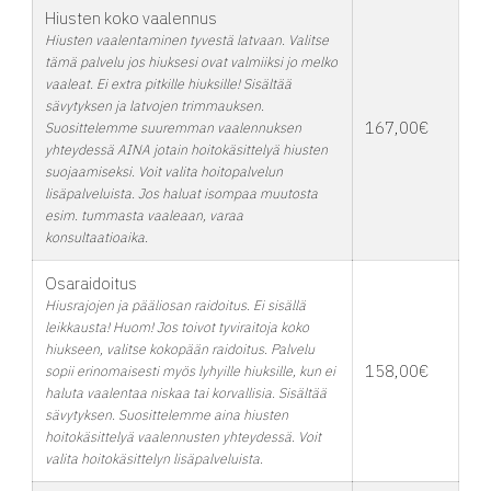
Hiusten koko vaalennus
Hiusten vaalentaminen tyvestä latvaan. Valitse
tämä palvelu jos hiuksesi ovat valmiiksi jo melko
vaaleat. Ei extra pitkille hiuksille! Sisältää
sävytyksen ja latvojen trimmauksen.
167,00€
Suosittelemme suuremman vaalennuksen
yhteydessä AINA jotain hoitokäsittelyä hiusten
suojaamiseksi. Voit valita hoitopalvelun
lisäpalveluista. Jos haluat isompaa muutosta
esim. tummasta vaaleaan, varaa
konsultaatioaika.
Osaraidoitus
Hiusrajojen ja pääliosan raidoitus. Ei sisällä
leikkausta! Huom! Jos toivot tyviraitoja koko
hiukseen, valitse kokopään raidoitus. Palvelu
158,00€
sopii erinomaisesti myös lyhyille hiuksille, kun ei
haluta vaalentaa niskaa tai korvallisia. Sisältää
sävytyksen. Suosittelemme aina hiusten
hoitokäsittelyä vaalennusten yhteydessä. Voit
valita hoitokäsittelyn lisäpalveluista.