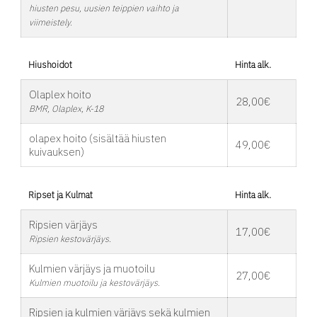
hiusten pesu, uusien teippien vaihto ja
viimeistely.
Hiushoidot
Hinta alk.
Olaplex hoito
28,00€
BMR, Olaplex, K-18
olapex hoito (sisältää hiusten
49,00€
kuivauksen)
Ripset ja Kulmat
Hinta alk.
Ripsien värjäys
17,00€
Ripsien kestovärjäys.
Kulmien värjäys ja muotoilu
27,00€
Kulmien muotoilu ja kestovärjäys.
Ripsien ja kulmien värjäys sekä kulmien