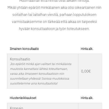
Huomaathan että hinnat ovat alkaen hintoja.
Mikäli yhtään epäröit minkälainen aika olisi oikeanlainen niin
soitathan tai laitathan viestiä, parhaan lopputuloksen
varmistaaksemme on tärkeää että aikaa on tarpeeksi
hyvään konsultaatioon ja työn toteutukseen.
Ilmainen konsultaatio
Hinta alk.
Konsultaatio
Jos epäröit minkä ajan valitset tai minkälaista
muutosta kannattaisi lähteä toteuttamaan,
0,00€
varaa aika ilmaiseen konsultaatioon niin
suunnitellaan yhdessä! Isoissa muutoksissa
suosittelemme aina konsultaatiota!
Hiustenleikkaukset
Hinta alk.
Koneajo