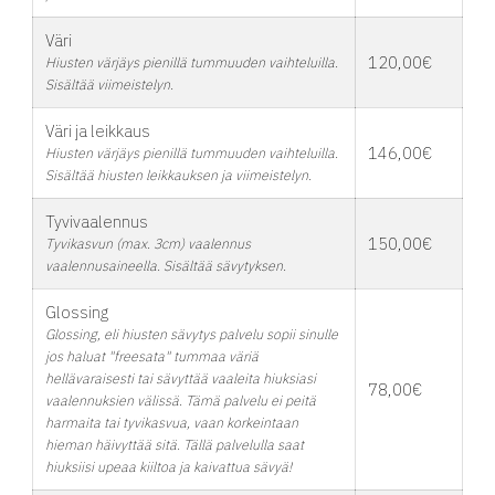
Väri
120,00€
Hiusten värjäys pienillä tummuuden vaihteluilla.
Sisältää viimeistelyn.
Väri ja leikkaus
146,00€
Hiusten värjäys pienillä tummuuden vaihteluilla.
Sisältää hiusten leikkauksen ja viimeistelyn.
Tyvivaalennus
150,00€
Tyvikasvun (max. 3cm) vaalennus
vaalennusaineella. Sisältää sävytyksen.
Glossing
Glossing, eli hiusten sävytys palvelu sopii sinulle
jos haluat "freesata" tummaa väriä
hellävaraisesti tai sävyttää vaaleita hiuksiasi
78,00€
vaalennuksien välissä. Tämä palvelu ei peitä
harmaita tai tyvikasvua, vaan korkeintaan
hieman häivyttää sitä. Tällä palvelulla saat
hiuksiisi upeaa kiiltoa ja kaivattua sävyä!