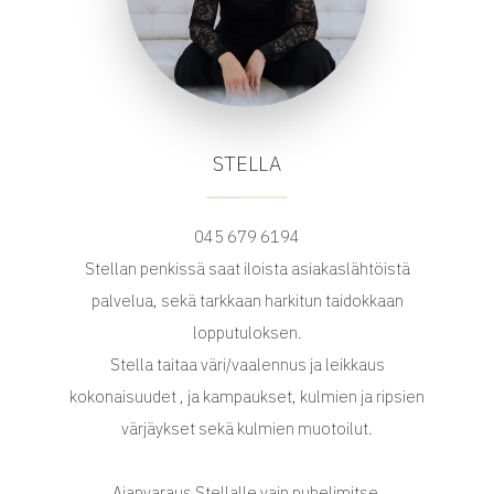
STELLA
045 679 6194
Stellan penkissä saat iloista asiakaslähtöistä
palvelua, sekä tarkkaan harkitun taidokkaan
lopputuloksen.
Stella taitaa väri/vaalennus ja leikkaus
kokonaisuudet , ja kampaukset, kulmien ja ripsien
värjäykset sekä kulmien muotoilut.
Ajanvaraus Stellalle vain puhelimitse.