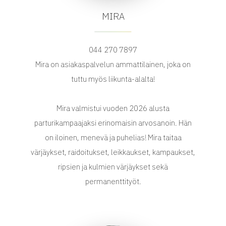
MIRA
044 270 7897
Mira on asiakaspalvelun ammattilainen, joka on
tuttu myös liikunta-alalta!
Mira valmistui vuoden 2026 alusta
parturikampaajaksi erinomaisin arvosanoin. Hän
on iloinen, menevä ja puhelias! Mira taitaa
värjäykset, raidoitukset, leikkaukset, kampaukset,
ripsien ja kulmien värjäykset sekä
permanenttityöt.