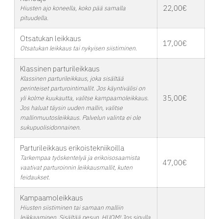
22,00€
Hiusten ajo koneella, koko pää samalla
pituudella.
Otsatukan leikkaus
17,00€
Otsatukan leikkaus tai nykyisen siistiminen.
Klassinen parturileikkaus
Klassinen parturileikkaus, joka sisältää
perinteiset parturointimallit. Jos käyntivälisi on
35,00€
yli kolme kuukautta, valitse kampaamoleikkaus.
Jos haluat täysin uuden mallin, valitse
mallinmuutosleikkaus. Palvelun valinta ei ole
sukupuolisidonnainen.
Parturileikkaus erikoistekniikoilla
Tarkempaa työskentelyä ja erikoisosaamista
47,00€
vaativat parturoinnin leikkausmallit, kuten
feidaukset.
Kampaamoleikkaus
Hiusten siistiminen tai samaan malliin
leikkaaminen. Sisältää pesun. HUOM! Jos sinulla