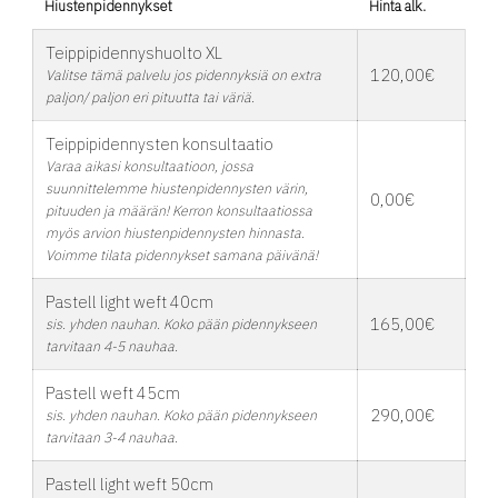
Hiustenpidennykset
Hinta alk.
Teippipidennyshuolto XL
120,00€
Valitse tämä palvelu jos pidennyksiä on extra
paljon/ paljon eri pituutta tai väriä.
Teippipidennysten konsultaatio
Varaa aikasi konsultaatioon, jossa
suunnittelemme hiustenpidennysten värin,
0,00€
pituuden ja määrän! Kerron konsultaatiossa
myös arvion hiustenpidennysten hinnasta.
Voimme tilata pidennykset samana päivänä!
Pastell light weft 40cm
165,00€
sis. yhden nauhan. Koko pään pidennykseen
tarvitaan 4-5 nauhaa.
Pastell weft 45cm
290,00€
sis. yhden nauhan. Koko pään pidennykseen
tarvitaan 3-4 nauhaa.
Pastell light weft 50cm