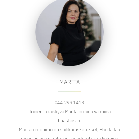
MARITA
044 299 1413
Iloinen ja räiskyvä Marita on aina valmiina
haasteisiin.
Maritan intohimo on suihkurusketukset, Hän taitaa
myös ripsien ja kulmien värjäykset sekä kulmien