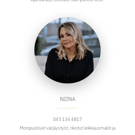
NIINA
045 134 4817
Monipuoliset värjäystyöt, rikotut leikkausmallit ja