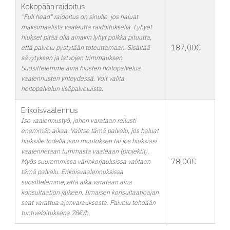
Kokopään raidoitus
"Full head" raidoitus on sinulle, jos haluat
maksimaalista vaaleutta raidoituksella. Lyhyet
hiukset pitää olla ainakin lyhyt polkka pituutta,
187,00€
että palvelu pystytään toteuttamaan. Sisältää
sävytyksen ja latvojen trimmauksen.
Suosittelemme aina hiusten hoitopalvelua
vaalennusten yhteydessä. Voit valita
hoitopalvelun lisäpalveluista.
Erikoisvaalennus
Iso vaalennustyö, johon varataan reilusti
enemmän aikaa. Valitse tämä palvelu, jos haluat
hiuksille todella ison muutoksen tai jos hiuksiasi
vaalennetaan tummasta vaaleaan (projektit).
78,00€
Myös suuremmissa värinkorjauksissa valitaan
tämä palvelu. Erikoisvaalennuksissa
suosittelemme, että aika varataan aina
konsultaation jälkeen. Ilmaisen konsultaatioajan
saat varattua ajanvarauksesta. Palvelu tehdään
tuntiveloituksena 78€/h