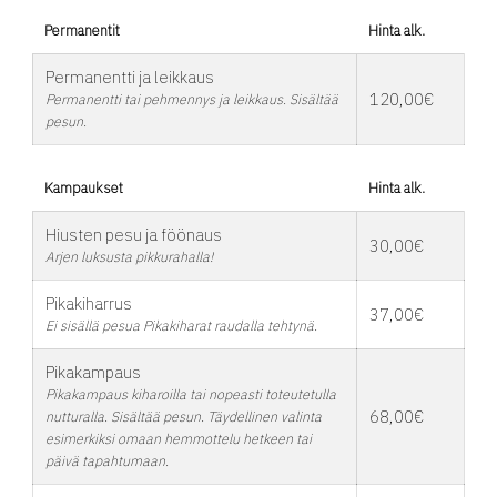
Permanentit
Hinta alk.
Permanentti ja leikkaus
120,00€
Permanentti tai pehmennys ja leikkaus. Sisältää
pesun.
Kampaukset
Hinta alk.
Hiusten pesu ja föönaus
30,00€
Arjen luksusta pikkurahalla!
Pikakiharrus
37,00€
Ei sisällä pesua Pikakiharat raudalla tehtynä.
Pikakampaus
Pikakampaus kiharoilla tai nopeasti toteutetulla
68,00€
nutturalla. Sisältää pesun. Täydellinen valinta
esimerkiksi omaan hemmottelu hetkeen tai
päivä tapahtumaan.