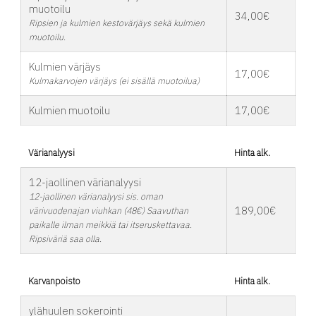
muotoilu
34,00€
Ripsien ja kulmien kestovärjäys sekä kulmien
muotoilu.
Kulmien värjäys
17,00€
Kulmakarvojen värjäys (ei sisällä muotoilua)
Kulmien muotoilu
17,00€
Värianalyysi
Hinta alk.
12-jaollinen värianalyysi
12-jaollinen värianalyysi sis. oman
189,00€
värivuodenajan viuhkan (48€) Saavuthan
paikalle ilman meikkiä tai itseruskettavaa.
Ripsiväriä saa olla.
Karvanpoisto
Hinta alk.
ylähuulen sokerointi