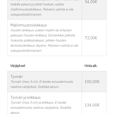
54,00€
todella paksut ja pitkät hiukset, valitse
mallinmuutosleikkaus. Palvelun valinta ei ole
sukupuolisidonnainen.
Mallinmuutosleikkaus
Hiusten leikkaus uuteen malliin tai erityisen
paksujen hiusten leikkaus. Esimerkiksi pitkistä
72,00€
hiuksista polkkatukkaan, pitkien hiusten
kerrostusleikkaus (layers). Palvelun valinta ei ole
sukupuolisidonnainen.
Värjäykset
Hinta alk.
Tyviväri
100,00€
Tyviväri (max 3 cm). Ei koske esivaalennusta
vaativia värjäyksiä. Sisältää pesun.
Tyviväri ja leikkaus
Tyviväri (max 3 cm) ja leikkaus. Ei koske
134,00€
esivaalennusta vaativia värjäyksiä. Sisältää
pesun.